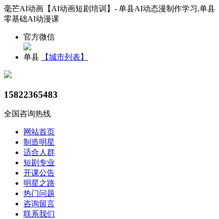
毫芒AI动画【AI动画短剧培训】- 单县AI动态漫制作学习,单县
零基础AI动漫课
官方微信
单县
【城市列表】
15822365483
全国咨询热线
网站首页
制造明星
适合人群
短剧专业
开课公告
明星之路
热门问题
咨询留言
联系我们