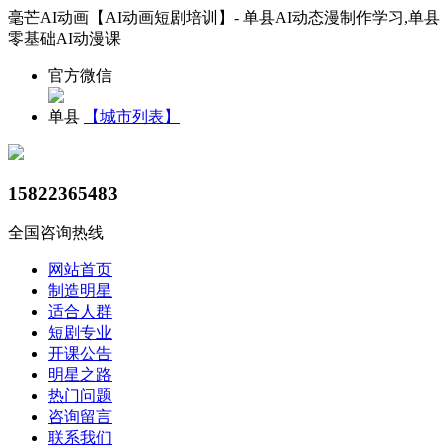
毫芒AI动画【AI动画短剧培训】- 单县AI动态漫制作学习,单县
零基础AI动漫课
官方微信
单县
【城市列表】
15822365483
全国咨询热线
网站首页
制造明星
适合人群
短剧专业
开课公告
明星之路
热门问题
咨询留言
联系我们