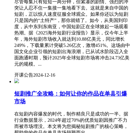
尽管每集只有短短一两分钟，但紧凑的剧情、强烈的冲
突让人忍不住一集接一集地看下去。这就是来自中国的
短剧，正以惊人速度征服全球观众。如果你还以为短剧
只是国内的“土特产”，那你就错了。如今，从美国到印
度，从中东到东南亚，中国短剧正在全球掀起一场观看
热潮。据《2025海外短剧行业报告》显示，仅今年上半
年，海外短剧市场收入就达到10.88亿美元，同比增长
249%，下载量累计突破5.26亿次，激增451%。这场由中
国文化企业引领的短剧出海浪潮，已从试水阶段迈入全
面跑通时期，预计2025年全球短剧市场将冲击24.73亿美
元的规模。...
开课公告
2024-12-16
短剧推广全攻略：如何让你的作品在单县引爆
市场
在短剧内容爆发的时代，制作精良只是成功的一半。据
行业数据显示，2024年超过70%的优质短剧因推广不力
而被市场埋没。本文将为您揭秘短剧推广的核心策略，
帮助您的作品在单县市场脱颖而出。...