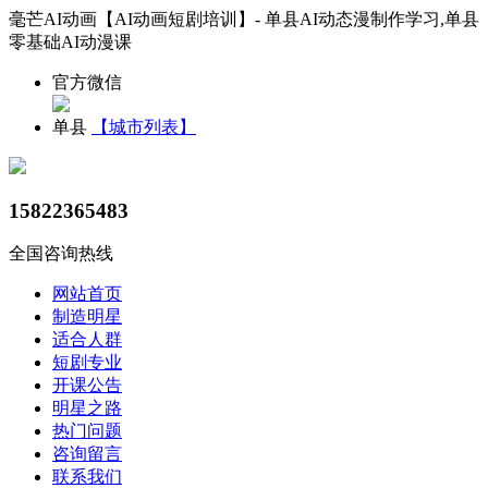
毫芒AI动画【AI动画短剧培训】- 单县AI动态漫制作学习,单县
零基础AI动漫课
官方微信
单县
【城市列表】
15822365483
全国咨询热线
网站首页
制造明星
适合人群
短剧专业
开课公告
明星之路
热门问题
咨询留言
联系我们