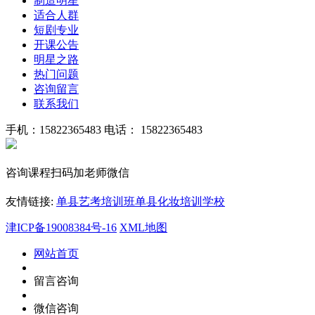
制造明星
适合人群
短剧专业
开课公告
明星之路
热门问题
咨询留言
联系我们
手机：15822365483
电话： 15822365483
咨询课程扫码加老师微信
友情链接:
单县艺考培训班
单县化妆培训学校
津ICP备19008384号-16
XML地图
网站首页
留言咨询
微信咨询