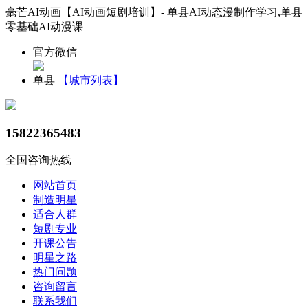
毫芒AI动画【AI动画短剧培训】- 单县AI动态漫制作学习,单县
零基础AI动漫课
官方微信
单县
【城市列表】
15822365483
全国咨询热线
网站首页
制造明星
适合人群
短剧专业
开课公告
明星之路
热门问题
咨询留言
联系我们