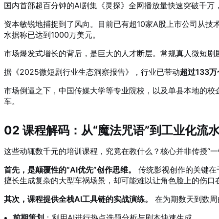
国内首部超百分钟的AI剧集《灵探》全网播放量快速突破千万
资本敏锐地捕捉到了风向。目前已有超10家A股上市公司从技
水据称已达到1000万美元。
市场爆发式增长的背后，是巨大的人才断层。常规真人微短剧剧
据《2025微短剧行业生态洞察报告》，行业已带动
超过133
市场倒逼之下，中国传媒大学等专业院校，以及单县本地的校
车。
02 课程解码：从“魔法咒语”到工业化流
这些动辄数千元的培训课程，究竟在教什么？核心并非传授“一
首先，是颠覆性的“AI优先”创作思维。
传统影视创作的关键在于
擅长生成复杂的大型车祸场景，却可能难以让角色脸上的伤口
其次，课程提供全栈AI工具链的实战演练。
在为期数天到数周
前期策划
：利用AI进行热点选题分析与剧本快速生成。