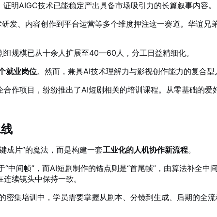
，证明AIGC技术已能稳定产出具备市场吸引力的长篇叙事内容。
术研发、内容创作到平台运营等多个维度押注这一赛道。华谊兄弟
组规模已从十余人扩展至40—60人，分工日益精细化。
万个就业岗位
。然而，兼具AI技术理解力与影视创作能力的复合型
企合作项目，纷纷推出了AI短剧相关的培训课程。从零基础的爱
水线
键成片”的魔法，而是构建一套
工业化的人机协作新流程
。
“中间帧”，而AI短剧制作的锚点则是“首尾帧”，由算法补全中
在连续镜头中保持一致。
的密集培训中，学员需要掌握从剧本、分镜到生成、后期的全流