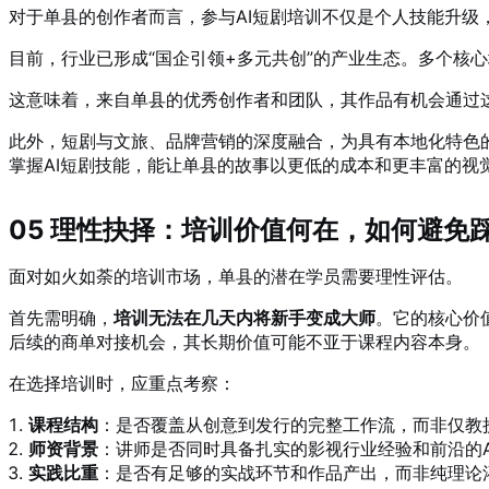
对于单县的创作者而言，参与AI短剧培训不仅是个人技能升级
目前，行业已形成“国企引领+多元共创”的产业生态。多个核
这意味着，来自单县的优秀创作者和团队，其作品有机会通过
此外，短剧与文旅、品牌营销的深度融合，为具有本地化特色
掌握AI短剧技能，能让单县的故事以更低的成本和更丰富的视
05 理性抉择：培训价值何在，如何避免
面对如火如荼的培训市场，单县的潜在学员需要理性评估。
首先需明确，
培训无法在几天内将新手变成大师
。它的核心价
后续的商单对接机会，其长期价值可能不亚于课程内容本身。
在选择培训时，应重点考察：
课程结构
：是否覆盖从创意到发行的完整工作流，而非仅教
师资背景
：讲师是否同时具备扎实的影视行业经验和前沿的A
实践比重
：是否有足够的实战环节和作品产出，而非纯理论