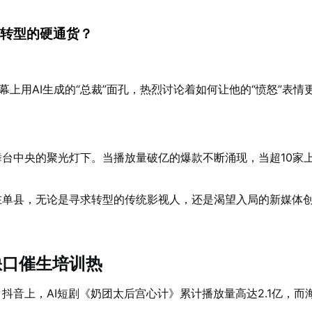
业转型的硬通货？
上用AI生成的“总裁”面孔，热烈讨论着如何让他的“愤怒”表情
了舞台中央的聚光灯下。当播放量破亿的爆款不断涌现，当超10
。在单县，无论是寻求转型的传统影视人，还是渴望入局的新媒体
缺口催生培训热
。抖音上，AI短剧《奶团太后宫心计》累计播放量高达2.1亿，而海外的