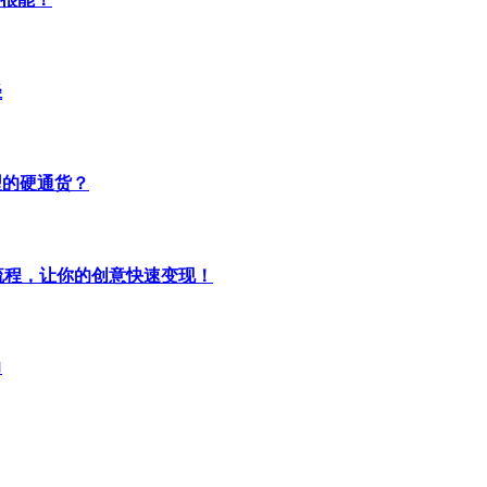
径
型的硬通货？
全流程，让你的创意快速变现！
力