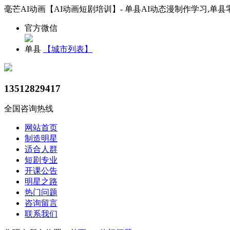
毫芒AI动画【AI动画短剧培训】- 单县AI动态漫制作学习,单县
官方微信
单县
【城市列表】
13512829417
全国咨询热线
网站首页
制造明星
适合人群
短剧专业
开课公告
明星之路
热门问题
咨询留言
联系我们